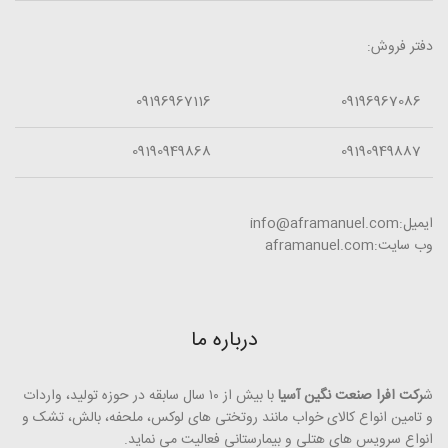
دفتر فروش:
09196967116
09196967086
09190949868
09190949887
ایمیل:info@aframanuel.com
وب سایت:aframanuel.com
درباره ما
ش
رکت افرا صنعت نگین آسیا
با بیش از ۱۰ سال سابقه در حوزه تولید، واردات
و تامین انواع کالای خواب مانند روتختی­ های لوکس، ملحفه، بالش، تشک و
انواع سرویس های هتلی و بیمارستانی فعالیت می ­نماید.