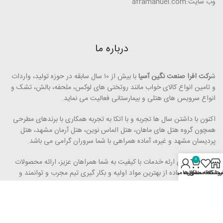
وب سایت:aframanuel.com
درباره ما
ش
رکت افرا صنعت نگین آسیا
با بیش از ۱۰ سال سابقه در حوزه تولید، واردات
و تامین انواع کالای خواب مانند روتختی­ های لوکس، ملحفه، بالش، تشک و
انواع سرویس های هتلی و بیمارستانی فعالیت می ­نماید.
اکنون با داشتن سال ها تجربه و با اتکا به تجربه همکاری با برندهای مطرحی
همچون گروه هتل­ های ماهان، هتل الماس نوین، هتل آرمان مشهد، هتل
پردیسان مشهد و غیره، آماده همراهی با شما سروران گرامی می ­باشد.
0
رویکرد ما برای ارئه خدمات با کیفیت به شما همراهان عزیز، ارائه محصولات
مرغوب با استفاده از بهترین مواد اولیه و بکار گیری تیم مجرب و توانمند و
روشگاه
محصول
ت علاقه مندی ها
اکانت من
همچنین حذف واسطه ­ها می ­­باشد.
شعار ما
ارائه محصول با کیفیت با قیمت مناسب
بوده و برای تحقق آن تمام
تلاش خود را به کار بسته ­ایم.