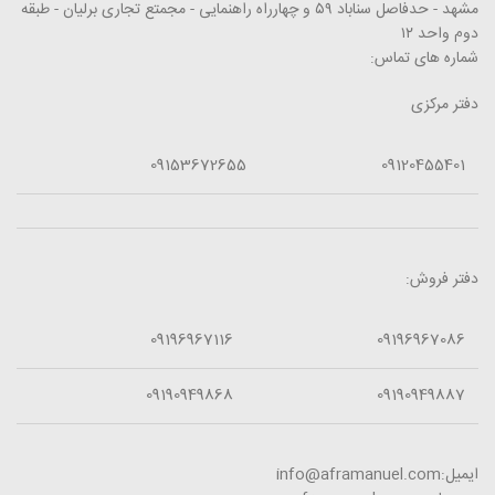
مشهد - حدفاصل سناباد ۵۹ و چهارراه راهنمایی - مجمتع تجاری برلیان - طبقه
دوم واحد ۱۲
شماره های تماس:
دفتر مرکزی
09153672655
09120455401
دفتر فروش:
09196967116
09196967086
09190949868
09190949887
ایمیل:info@aframanuel.com