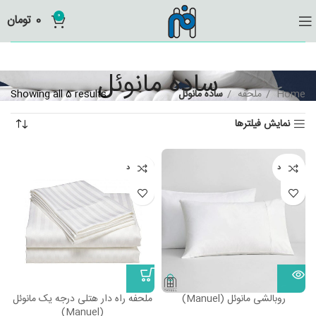
0
0
تومان
ساده مانوئل
Home
ملحفه
ساده مانوئل
Showing all 5 results
نمایش فیلترها
ناموجود
ناموجود
روبالشی مانوئل (Manuel)
ملحفه راه دار هتلی درجه یک مانوئل
(Manuel)