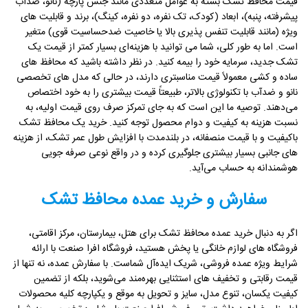
قیمت محافظ تشک بسته به عوامل متعددی مانند جنس پارچه (نانو، ضدآب
پیشرفته، پنبه)، ابعاد (کودک، تک نفره، دو نفره، کینگ)، برند و قابلیت های
ویژه (مانند قابلیت تنفس پذیری بالا یا خاصیت ضدحساسیت قوی) متغیر
است. اما به طور کلی، شما می توانید با هزینه‌ای بسیار کمتر از قیمت یک
تشک جدید، سرمایه خود را بیمه کنید. در نظر داشته باشید که محافظ‌ های
ساده و کشی معمولاً قیمت مناسبتری دارند، در حالی که مدل های تخصصی
نانو و ضدآب با تکنولوژی بالاتر، طبیعتاً قیمت بیشتری را به خود اختصاص
می‌دهند. توصیه ما این است که به جای تمرکز صرف روی قیمت اولیه، به
نسبت هزینه به کیفیت و دوام محصول توجه کنید. خرید یک محافظ تشک
باکیفیت و با قیمت منصفانه، در بلندمدت با افزایش طول عمر تشک، از هزینه
های جانبی بسیار بیشتری جلوگیری کرده و در واقع نوعی صرفه جویی
هوشمندانه به حساب می‌آید.
سفارش و خرید عمده محافظ تشک
اگر به دنبال خرید عمده محافظ تشک برای هتل، بیمارستان، مرکز اقامتی،
فروشگاه های لوازم خانگی یا پخش هستید، فروشگاه افرا صنعت با ارائه
شرایط ویژه عمده‌ فروشی، شریک ایده‌آل شماست. با سفارش عمده، نه تنها از
قیمت رقابتی و تخفیف های استثنایی بهره‌مند می‌شوید، بلکه از تضمین
کیفیت یکسان، تنوع مدل، سایز و تحویل به موقع و یکپارچه کلیه محصولات