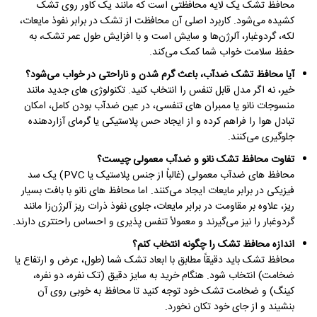
محافظ تشک یک لایه محافظتی است که مانند یک کاور روی تشک
کشیده می‌شود. کاربرد اصلی آن محافظت از تشک در برابر نفوذ مایعات،
لکه، گردوغبار، آلرژن‌ها و سایش است و با افزایش طول عمر تشک، به
حفظ سلامت خواب شما کمک می‌کند.
آیا محافظ تشک ضدآب، باعث گرم شدن و ناراحتی در خواب می‌شود؟
خیر، نه اگر مدل قابل تنفس را انتخاب کنید. تکنولوژی های جدید مانند
منسوجات نانو یا ممبران های تنفسی، در عین ضدآب بودن کامل، امکان
تبادل هوا را فراهم کرده و از ایجاد حس پلاستیکی یا گرمای آزاردهنده
جلوگیری می‌کنند.
تفاوت محافظ تشک نانو و ضدآب معمولی چیست؟
محافظ‌ های ضدآب معمولی (غالباً از جنس پلاستیک یا PVC) یک سد
فیزیکی در برابر مایعات ایجاد می‌کنند. اما محافظ‌ های نانو با بافت بسیار
ریز، علاوه بر مقاومت در برابر مایعات، جلوی نفوذ ذرات ریز آلرژن‌زا مانند
گردوغبار را نیز می‌گیرند و معمولاً تنفس‌ پذیری و احساس راحتتری دارند.
اندازه محافظ تشک را چگونه انتخاب کنم؟
محافظ تشک باید دقیقاً مطابق با ابعاد تشک شما (طول، عرض و ارتفاع یا
ضخامت) انتخاب شود. هنگام خرید به سایز دقیق (تک نفره، دو نفره،
کینگ) و ضخامت تشک خود توجه کنید تا محافظ به خوبی روی آن
بنشیند و از جای خود تکان نخورد.