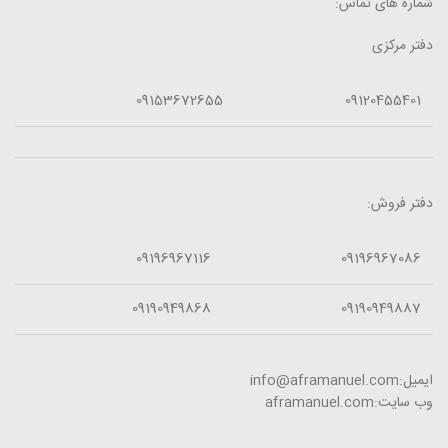
شماره های تماس:
دفتر مرکزی
09153672655
09120455401
دفتر فروش:
09196967116
09196967086
09190949868
09190949887
ایمیل:info@aframanuel.com
وب سایت:aframanuel.com