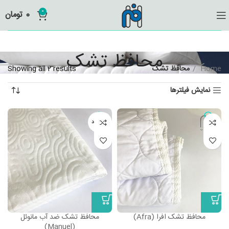
0
0
تومان
محافظ تشک
Home
محافظ تشک
Showing all 2 results
نمایش فیلترها
ناموجود
محافظ تشک افرا (Afra)
محافظ تشک ضد آب مانوئل
(Manuel)