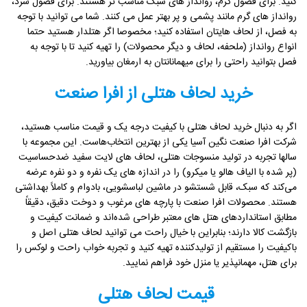
کنید. برای فصول گرم، روانداز های سبک مناسب تر هستند. برای فصول سرد،
روانداز های گرم مانند پشمی و پر بهتر عمل می کنند. شما می توانید با توجه
به فصل، از لحاف هایتان استفاده کنید؛ مخصوصا اگر هتلدار هستید حتما
انواع روانداز (ملحفه، لحاف و دیگر محصولات) را تهیه کنید تا با توجه به
فصل بتوانید راحتی را برای میهمانانتان به ارمغان بیاورید.
خرید لحاف هتلی از افرا صنعت
اگر به دنبال خرید لحاف هتلی با کیفیت درجه یک و قیمت مناسب هستید،
شرکت افرا صنعت نگین آسیا یکی از بهترین انتخاب‌هاست. این مجموعه با
سالها تجربه در تولید منسوجات هتلی، لحاف های لایت سفید ضدحساسیت
(پر شده با الیاف هالو یا میکرو) را در اندازه های یک نفره و دو نفره عرضه
می‌کند که سبک، قابل شستشو در ماشین لباسشویی، بادوام و کاملاً بهداشتی
هستند. محصولات افرا صنعت با پارچه های مرغوب و دوخت دقیق، دقیقاً
مطابق استانداردهای هتل های معتبر طراحی شده‌اند و ضمانت کیفیت و
بازگشت کالا دارند؛ بنابراین با خیال راحت می توانید لحاف هتلی اصل و
باکیفیت را مستقیم از تولیدکننده تهیه کنید و تجربه خواب راحت و لوکس را
برای هتل، مهمانپذیر یا منزل خود فراهم نمایید.
قیمت لحاف هتلی