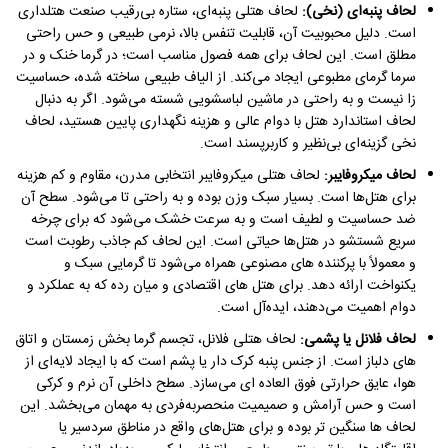
لحاف پنبه‌ای (نخی):
لحاف هتلی پنبه‌ای، ستاره بی‌رقیب صنعت هتلداری
است. دلیل محبوبیت آن، قابلیت تنفس بالا، نرمی طبیعی و حس راحتی
مطلق است. این لحاف برای همه فصول مناسب است؛ در گرما خنک و در
سرما گرمای مطبوعی ایجاد می‌کند. از الیاف طبیعی ساخته شده، حساسیت‌
زا نیست و به‌ راحتی در ماشین لباسشویی شسته می‌شود. اگر به دنبال
لحاف استاندارد هتل با دوام عالی و هزینه نگهداری پایین هستید، لحاف
نخی گزینه‌ای بی‌نظیر و کاربرپسند است.
لحاف میکروفایبر:
لحاف هتلی میکروفایبر انتخابی مدرن، مقاوم و کم هزینه
برای هتل‌ها است. بسیار سبک وزن بوده و به راحتی تا می‌شود. سطح آن
ضد حساسیت و لطیف است و به سرعت خشک می‌شود که برای چرخه
سریع شستشو در هتل‌ها حیاتی است. این لحاف کم جاذب رطوبت است
و معمولاً با پرکننده های مصنوعی همراه می‌شود تا گرمایی سبک و
یکنواخت ارائه دهد. برای هتل های اقتصادی و میان رده که به عملکرد و
دوام اهمیت می‌دهند، ایده‌آل است.
لحاف فلانل یا پشمی:
لحاف هتلی فلانل، تجسم گرما بخش زمستان و اتاق
های دلباز است. از جنس پنبه کرک دار یا پشم است که با ایجاد لایه‌ای از
هوا، عایق حرارتی فوق العاده ای می‌سازد. سطح داخلی آن نرم و کرکی
است و حس آرامش و صمیمیت منحصربه‌فردی به مهمان می‌بخشد. این
لحاف ها سنگین‌ تر بوده و برای هتل‌های واقع در مناطق سردسیر یا