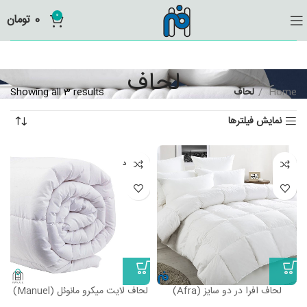
0
0
تومان
لحاف
Home
لحاف
Showing all 3 results
نمایش فیلترها
ناموجود
لحاف افرا در دو سایز (Afra)
لحاف لایت میکرو مانوئل (Manuel)