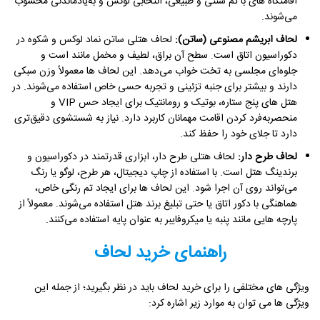
اقامتگاه های با تم سنتی و طبیعی، انتخابی لوکس و به‌یادماندنی محسوب
می‌شوند.
لحاف ابریشم مصنوعی (ساتن):
لحاف هتلی ساتن نماد لوکس و شکوه در
دکوراسیون اتاق است. سطح آن براق، لطیف و مخمل‌ مانند است و
جلوه‌ای مجلسی به تخت خواب می‌دهد. این لحاف ها معمولاً وزن سبکی
دارند و بیشتر برای جنبه تزئینی و تجربه حسی خاص استفاده می‌شوند. در
هتل های پنج ستاره، بوتیک و رومانتیک برای ایجاد حس VIP و
منحصربه‌فرد کردن اقامت مهمانان کاربرد دارد. نیاز به شستشوی دقیق‌تری
دارد تا جلای خود را حفظ کند.
لحاف طرح دار:
لحاف هتلی طرح دار، ابزاری قدرتمند در دکوراسیون و
برندینگ هتل است. با استفاده از چاپ دیجیتال، هر طرح، لوگو یا رنگ
می‌تواند روی آن اجرا شود. این لحاف ها برای ایجاد تم رنگی خاص،
هماهنگی با دکور اتاق یا حتی تبلیغ برند هتل استفاده می‌شوند. معمولاً از
پارچه هایی مانند پنبه یا میکروفایبر به عنوان پایه استفاده می‌کنند.
راهنمای خرید لحاف
ویژگی های مختلفی را برای خرید لحاف باید در نظر بگیرید؛ از جمله این
ویژگی ها می توان به موارد زیر اشاره کرد: