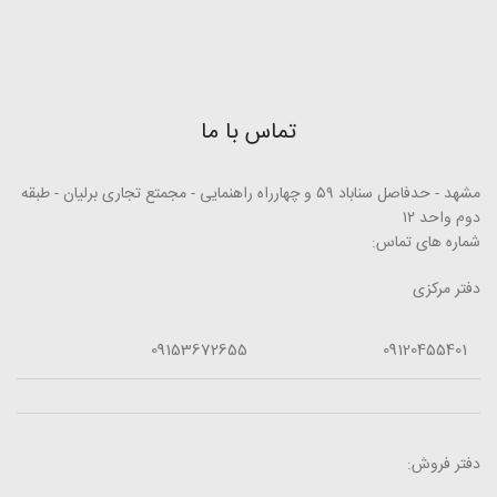
تماس با ما
مشهد - حدفاصل سناباد ۵۹ و چهارراه راهنمایی - مجمتع تجاری برلیان - طبقه
دوم واحد ۱۲
شماره های تماس:
دفتر مرکزی
09153672655
09120455401
دفتر فروش: