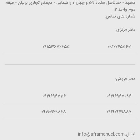
مشهد - حدفاصل سناباد ۵۹ و چهارراه راهنمایی - مجمتع تجاری برلیان - طبقه
دوم واحد ۱۲
شماره های تماس:
دفتر مرکزی
09153672655
09120455401
دفتر فروش:
09196967116
09196967086
09190949868
09190949887
ایمیل:info@aframanuel.com