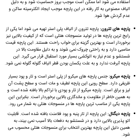
استفاده می شود اما ممکن است موجب بروز حساسیت شود و به دلیل
الیاف مصنوعی به کار رفته در این پارچه موجب ایجاد الکترسیته ساکن و
عدم گردش هوا شود.
پارچه های تترون:
پارچه تترون از الیاف پلی استر تهیه می شود اما یکی از
رایج ترین پارچه ها در تولید منسوجات هتلی است که از کیفیت بالایی نیز
برخوردار است و بهترین گزینه برای خواب راحت هستند. این پارچه قیمت
مناسبی دارد و به راحتی چروک نمی شوند و به دلیل مقاومت بالا در
شستشو و عدم نیاز به اتوکشی بسیار مورد استقبال قرار می گیرد. این
پارچه آبرفت ندارد و به علت یکسان بودن قطر الیاف گلوله گلوله نمی شود.
پارچه میکرو:
جنس پارچه های میکرو از پلی استر است و تار و پود بسیار
ظریفی دارد. سطح رویی این پارچه لطیف و مات است و سطح پشت آن
لیز و براق است. پارچه میکرو از تار و پودی با تراکم بالا بافته شده است و
به همین خاطر از مقاومت و ماندگاری بالایی برخوردار است. بنابراین این
پارچه یکی از مناسب ترین پارچه ها در منسوجات هتلی به شمار می رود.
پارچه دیگنال:
این پارچه از تار پنبه و پود فلامنت بافته شده است. قابلیت
اتو پذیری بالایی دارد و در شستشو به دفعات بالا آسیب نمی بیند، به
همین دلیل این پارچه بهترین انتخاب برای منسوجات هتلی محسوب می
شود.