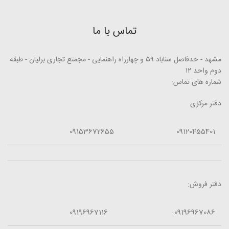
تماس با ما
مشهد - حدفاصل سناباد ۵۹ و چهارراه راهنمایی - مجمتع تجاری برلیان - طبقه
دوم واحد ۱۲
شماره های تماس:
دفتر مرکزی
09153672655
09120455401
دفتر فروش:
09196967116
09196967086