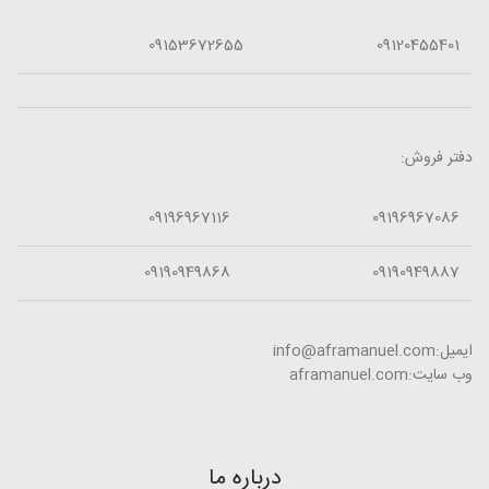
09153672655
09120455401
دفتر فروش:
09196967116
09196967086
09190949868
09190949887
ایمیل:info@aframanuel.com
وب سایت:aframanuel.com
درباره ما