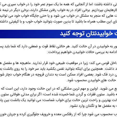
تی داشته باشند؛ اما از آنجایی که همه ما یک سوم عمر خود را در خواب سپری می ک
 کارهایمان بپردازیم. برخی افراد در به خواب رفتن مشکل دارند، برخی دیگر در نیمه
عادت هایی که منجر به مشکل در خواب می شود و یا حتی جایگاه خواب خود می توانید
های این مطلب همراه ما باشید تا بدین صورت بتوانید خواب خوب و با کیفیتی داشته 
 خوابیدنتان توجه کنید
ر به خوابیدن در آن حالت کنید. هر حالتی نقاط قوت و ضعفی دارد که شما باید پ
ادامه به بررسی حالات خوابیدن خواهیم پرداخت:
اخل قوس می کند؛ زیرا در موقعیت طبیعی خود قرار ندارید. ماهیچه ها و مفصل ه
د داشت. همچنین برای اینکه بتوانید نفس بکشید باید سر خود را به روی بالشت بچ
 درد فک شود. بعضی افراد ممکن است به دندان قروچه در هنگام خواب دچار شون
ین حالت های خوابیدن محسوب شود.
مع می شوید. اولین و مهم ترین مشکلی که در این حالت وجود دارد، این است که 
اشید. ستون فقرات و گردن شما خمیده شده است؛ اگر برای مدتی طولانی ستون ف
حالت بهترین و راحت ترین حالت برای خواب شماست؛ می توانید یک بالشت بین پاه
ه به مفضل ها و لگنتان وارد نشود.
وب محسوب می شود چرا که از رفلکس معده و خروپف جلوگیری کرده و جریان خون ر