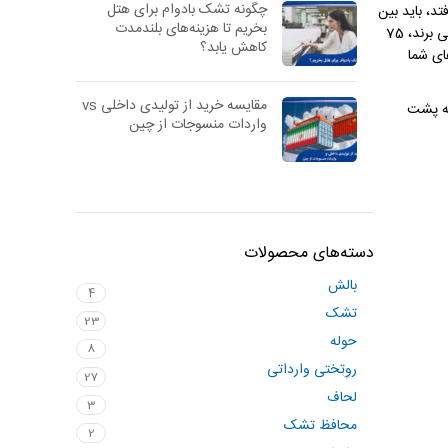
چگونه تشک بادوام برای هتل
د، باید بین
بخریم تا هزینه‌های بلندمدت
هر دو طرف تناوب ایجاد کنید تا فشار روی کل بدن توزیع شود. طبق تحقیقات انجام شده، مردانی که به یک پهلو می خوابند بیستر از سنگ کلیه رنج می برند، 75
کاهش یابد؟
ای شما
مقایسه خرید از تولیدی داخلی vs
به پشت
واردات منسوجات از چین
دسته‌های محصولات
بالش
4
تشک
23
حوله
8
روتختی وارداتی
27
لحاف
3
محافظ تشک
2