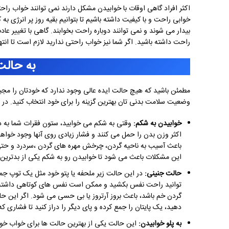
اکثر افراد گاهی اوقات با خوابیدن مشکل دارند نمی توانند خواب راح
خوابی راحت و با کیفیت داشته باشیم تا بتوانیم بقیه روز پر انرژی به
بیدار می شوند و نمی توانند دوباره راحت بخوابند. گاهی با تغییر 
راحت داشته باشید. اگر شما نیز خواب راحتی ندارید لازم است تا انت
به حالت
مطمئن باشید که هیچ حالت ایده عالی وجود ندارد که خودتان را مجبو
وضعیت سلامت بدنی تان بهترین گزینه را برای خود انتخاب کنید. در 
خوابیدن به شکم:
وقتی به شکم می خوابید، ستون فقرات شما به د
اکثر وزن بدن را حمل می کنند و فشار زیادی روی آنها وجود خواه
باعث آسیب به ناحیه گردن، چرخش مهره های گردن ،سردرد و حتی
این مشکلات باعث می شود تا خوابیدن رو به شکم یکی از بدتر
حالت جنینی:
در این حالت زیر ملحفه یا پتو خود مثل یک توپ ج
توانید راحت نفس بکشید و ممکن است نفس های کوتاهی داشته ب
گردن خم باشد، باعث بروز آرتروز یا بی حسی می شود. اگر این 
دهید، یک پایتان را جمع کرده و پای دیگر را دراز کنید تا فشاری ک
به پلو خوابیدن:
این حالت یکی از بهترین حالت ها برای خواب خ