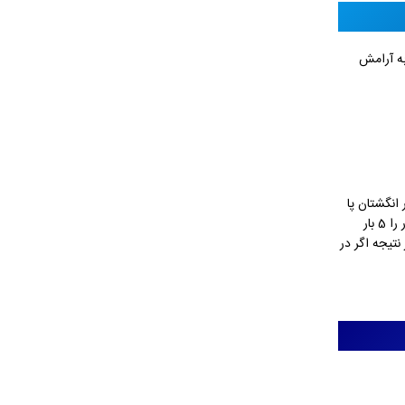
به آرامش
انگشتان پا
شروع کنید و تا سر، عضلات بدن را برای 1 یا 2 ثانیه منقبض کنید. به پشت بخوابید، دست هارا روی شکم قرار دهید و با شکمتان نفس بکشید. این کار را 5 بار
نتیجه اگر در