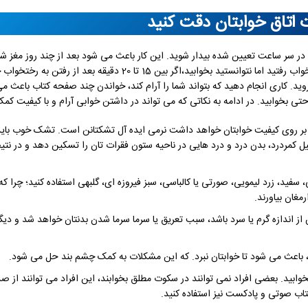
 اتاق خوابتان دقت کنید
سر ساعت تعیین شده بیدار شوید. این کار باعث می شود بعد از چند روز مغز شم
و بدین صورت می توانید خوابی منظم داشته باشید. اگر شب به رختخواب رفتید اما نتوانستید بخوابید،اگر بین 15 تا 20 د
بروید. کاری انجام دهید که بتواند شما را آرام کند، خواندن چند صفحه کتاب باعث 
راحتی بخوابید. در ادامه به نکاتی که می تواند در داشتن خوابی آرام و با کیفیت کمک
 بر روی کیفیت خوابتان خواهد داشت نرمی ایده آل تشکتانن است. تشک خوب باید 
یل کمردرد، بدن درد و درد هایی در ناحیه ستون فقرات تان را تسکین دهد و در نت
فید، زرد لیمویی، صورتی یا کالباسی، سبز فیروزه ای، گلبهی استفاده کنید؛ چرا که
مغان بیاورند.
ش از اندازه گرم یا سرد باشد، سبب تعریق یا سرما سرما شدن بدنتان خواهد شد و دی
ابد، باعث می شود تا خوابتان نبرد. که این مشکلات به کمک چشم بند حل می شود.
ابید. بعضی افراد نمی توانند در سکوت مطلق بخوابند، این افراد می توانند از ص
کتاب صوتی و پادکست نیز استفاده کنید.