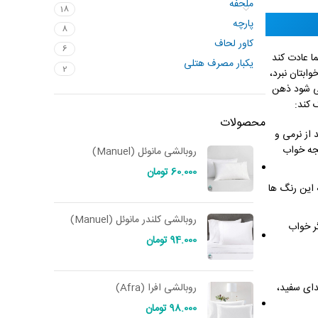
ملحفه
18
پارچه
8
کاور لحاف
6
ا عادت کند
یکبار مصرف هتلی
2
قیقه بعد از رفتن به رختخواب خوابتان نبرد،
می شود ذهن
 کند:
محصولات
از نرمی و
یجه خواب
روبالشی مانوئل (Manuel)
60.000
تومان
 این رنگ ها
روبالشی کلندر مانوئل (Manuel)
گر خواب
94.000
تومان
دای سفید،
روبالشی افرا (Afra)
98.000
تومان