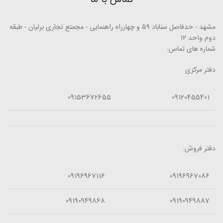
مشهد - حدفاصل سناباد ۵۹ و چهارراه راهنمایی - مجمتع تجاری برلیان - طبقه
دوم واحد ۱۲
شماره های تماس:
دفتر مرکزی
09153672655
09120455401
دفتر فروش:
09196967116
09196967086
09190949868
09190949887