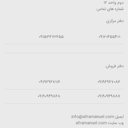
دوم واحد ۱۲
شماره های تماس:
دفتر مرکزی
09153672655
09120455401
دفتر فروش:
09196967116
09196967086
09190949868
09190949887
ایمیل:info@aframanuel.com
وب سایت:aframanuel.com