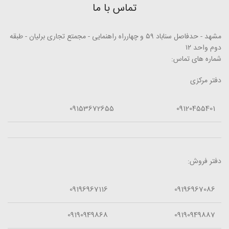
تماس با ما
مشهد - حدفاصل سناباد ۵۹ و چهارراه راهنمایی - مجمتع تجاری برلیان - طبقه
دوم واحد ۱۲
شماره های تماس:
دفتر مرکزی
09153672655
09120455401
دفتر فروش:
09196967116
09196967086
09190949868
09190949887