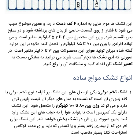
این تشک ها موج هایی به اندازه
4 کف دست
دارد، و همین موضوع سبب
می شود تا فشار از روی قسمت خاصی از بدن شان برداشته شود و در سطح
بدن تقسیم شود. وزن این محصول بین 4 تا 5.2 کیلوگرم متغیر است و می
تواند افرادی با وزن بین 70 تا 85 کیلوگرم را تحمل کند؛ علاوه بر این موارد
گفته شده میزان تولید هوای این محصولات بین 3 تا 6 لیتر متغیر است. در
صورتی که این تشک ها دچار آسیب شوند می توانید به سادگی نسبت به
تعمیر تشک
تان اقدام کنید و مشکلات آن را رفع کنید.
انواع تشک مواج ساده
تشک تخم مرغی:
یکی از مدل های این تشک پر کارآمد نوع تخم مرغی یا
لانه زنبوری آن است که نسبت به مدل های دیگر آن قیمت پایین تری
دارد و می تواند
وزن
بین
80 تا 100 کیلوگرم
را متحمل شود. این تشک
دارای یک کمپرسور است تا بتواند هوا را به حباب های این تشک وارد
کند؛ بدین صورت وزن تان در تشک پخش خواهد شد. این تشک برای
افرادی که از بیماری زخم بستر و یا کسانی که باید برای مدت کوتاهی
استراحت کنند بسیار مناسب است.