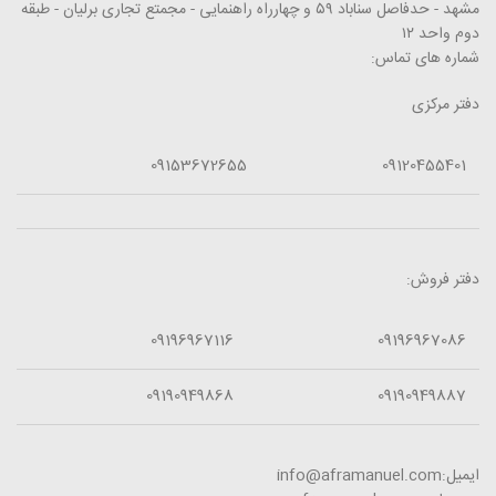
مشهد - حدفاصل سناباد ۵۹ و چهارراه راهنمایی - مجمتع تجاری برلیان - طبقه
دوم واحد ۱۲
شماره های تماس:
دفتر مرکزی
09153672655
09120455401
دفتر فروش:
09196967116
09196967086
09190949868
09190949887
ایمیل:info@aframanuel.com