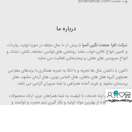
وب سایت:aframanuel.com
درباره ما
ش
رکت افرا صنعت نگین آسیا
با بیش از ۱۰ سال سابقه در حوزه تولید، واردات
و تامین انواع کالای خواب مانند روتختی­ های لوکس، ملحفه، بالش، تشک و
انواع سرویس های هتلی و بیمارستانی فعالیت می ­نماید.
اکنون با داشتن سال ها تجربه و با اتکا به تجربه همکاری با برندهای مطرحی
همچون گروه هتل­ های ماهان، هتل الماس نوین، هتل آرمان مشهد، هتل
پردیسان مشهد و غیره، آماده همراهی با شما سروران گرامی می ­باشد.
0
رویکرد ما برای ارئه خدمات با کیفیت به شما همراهان عزیز، ارائه محصولات
روشگاه
محصول
ت علاقه مندی ها
اکانت من
مرغوب با استفاده از بهترین مواد اولیه و بکار گیری تیم مجرب و توانمند و
همچنین حذف واسطه ­ها می ­­باشد.
شعار ما
ارائه محصول با کیفیت با قیمت مناسب
بوده و برای تحقق آن تمام
تلاش خود را به کار بسته ­ایم.