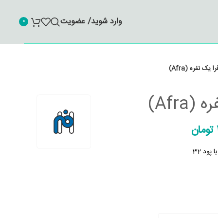
وارد شوید/ عضویت
0
 یک نفره (Afra)
Afra)
تومان
پود 32