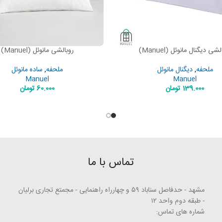
شی دیگنال مانوئل (Manuel)
روبالشی مانوئل (Manuel)
READ MORE
RE
ملحفه
,
دیگنال مانوئل
ملحفه
,
ساده مانوئل
Manuel
Manuel
139.000
تومان
60.000
تومان
تماس با ما
مشهد - حدفاصل سناباد ۵۹ و چهارراه راهنمایی - مجمتع تجاری برلیان
- طبقه دوم واحد ۱۲
شماره های تماس: