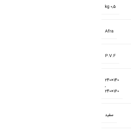
0,5 kg
Afra
P.V.F
140×240
,
160×240
سفید