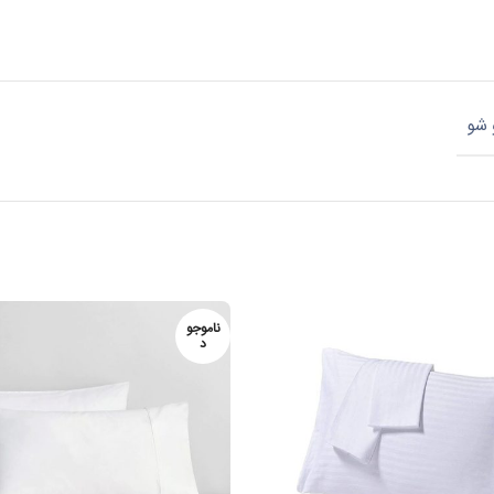
 شو
ناموجو
د