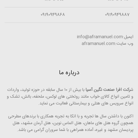
09190949868
09190949887
ایمیل:info@aframanuel.com
وب سایت:aframanuel.com
درباره ما
ش
رکت افرا صنعت نگین آسیا
با بیش از ۱۰ سال سابقه در حوزه تولید، واردات
و تامین انواع کالای خواب مانند روتختی­ های لوکس، ملحفه، بالش، تشک و
انواع سرویس های هتلی و بیمارستانی فعالیت می ­نماید.
اکنون با داشتن سال ها تجربه و با اتکا به تجربه همکاری با برندهای مطرحی
همچون گروه هتل­ های ماهان، هتل الماس نوین، هتل آرمان مشهد، هتل
پردیسان مشهد و غیره، آماده همراهی با شما سروران گرامی می ­باشد.