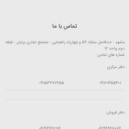
تماس با ما
مشهد - حدفاصل سناباد ۵۹ و چهارراه راهنمایی - مجمتع تجاری برلیان - طبقه
دوم واحد ۱۲
شماره های تماس:
دفتر مرکزی
09153672655
09120455401
دفتر فروش:
09196967116
09196967086