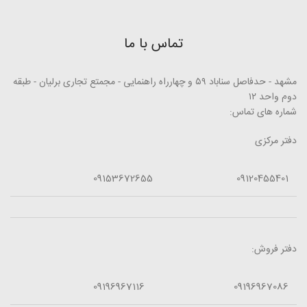
تماس با ما
مشهد - حدفاصل سناباد ۵۹ و چهارراه راهنمایی - مجمتع تجاری برلیان - طبقه
دوم واحد ۱۲
شماره های تماس:
دفتر مرکزی
09153672655
09120455401
دفتر فروش:
09196967116
09196967086