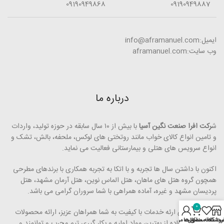
09190949868
09190949887
ایمیل:info@aframanuel.com
وب سایت:aframanuel.com
درباره ما
ش
رکت افرا صنعت نگین آسیا
با بیش از ۱۰ سال سابقه در حوزه تولید، واردات
و تامین انواع کالای خواب مانند روتختی­ های لوکس، ملحفه، بالش، تشک و
انواع سرویس های هتلی و بیمارستانی فعالیت می ­نماید.
اکنون با داشتن سال ها تجربه و با اتکا به تجربه همکاری با برندهای مطرحی
همچون گروه هتل­ های ماهان، هتل الماس نوین، هتل آرمان مشهد، هتل
پردیسان مشهد و غیره، آماده همراهی با شما سروران گرامی می ­باشد.
0
رویکرد ما برای ارئه خدمات با کیفیت به شما همراهان عزیز، ارائه محصولات
روشگاه
محصول
ت علاقه مندی ها
اکانت من
مرغوب با استفاده از بهترین مواد اولیه و بکار گیری تیم مجرب و توانمند و