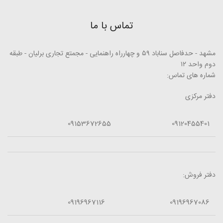
تماس با ما
مشهد - حدفاصل سناباد ۵۹ و چهارراه راهنمایی - مجمتع تجاری برلیان - طبقه
دوم واحد ۱۲
شماره های تماس:
دفتر مرکزی
09153672655
09120455401
دفتر فروش:
09196967116
09196967086