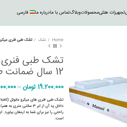
تجهیزات هتلی
محصولات
وبلاگ
تماس با ما
درباره ما
فارسی
Home
تشک
تشک طبی فنری میکرو مانوئل (Manuel) 12 سال ضما
12 سال ضمانت طرح پلاس 2 پد دار
19.200.000
تومان
–
00.000
داخل پد آن از ابر 3 سانت
است.