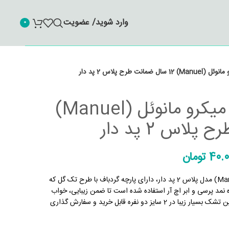
وارد شوید/ عضویت
0
نت طرح پلاس 2 پد دار
تشک طبی فنری میکرو مانوئل (Manuel)
40.0
تومان
تشک طبی فنری های میکرو مانوئل (Manuel) مدل پلاس 2 پد دار، دارای پارچه گردباف با طرح تک گل که
ی متری به همراه نمد پرسی و ابر اچ آر استفاده شده است تا ضمن زیبایی، خواب
راحتی را نیز برای شما به ارمغان بیاورد. این تشک بسیار زیبا در 2 سایز دو نفره قابل خرید و سفارش گذاری