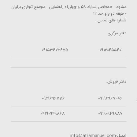
مشهد - حدفاصل سناباد ۵۹ و چهارراه راهنمایی - مجمتع تجاری برلیان
- طبقه دوم واحد ۱۲
شماره های تماس:
دفتر مرکزی
09153672655
09120455401
دفتر فروش:
09196967116
09196967086
09190949868
09190949887
ایمیل:info@aframanuel.com