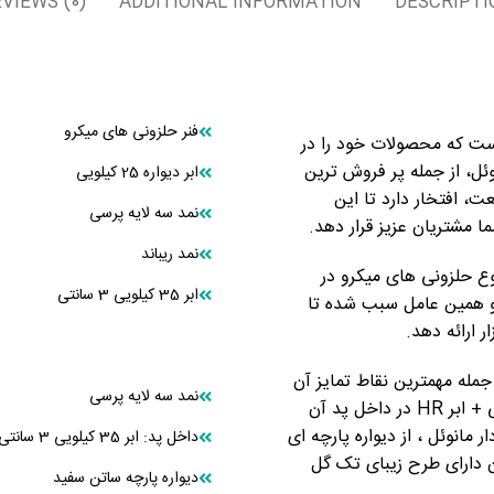
VIEWS (0)
ADDITIONAL INFORMATION
DESCRIPTI
فنر حلزونی های میکرو
واب است که محصولات خود را در
وئل، از جمله پر فروش ترین
ابر دیواره 25 کیلویی
ت، افتخار دارد تا این
نمد سه لایه پرسی
 مشتریان عزیز قرار دهد.
نمد ریباند
ار که از فنرهای نوع حلزونی های میکرو در
ابر 35 کیلویی 3 سانتی
و همین عامل سبب شده تا
 از جمله مهمترین نقاط تمایز آن
نمد سه لایه پرسی
می توان به استفاده از ابر 35 کیلویی 3 سانتی + نمد پرسی + ابر HR در داخل پد آن
همچنین در طراحی تشک طبی فنری پلاس 1 پد دار مانوئل ، از دیواره پارچه ای
داخل پد: ابر 35 کیلویی 3 سانتی+نمد پرسی 180*80+ابر اچ آر 3 سانتی
دارای طرح زیبای تک گل
دیواره پارچه ساتن سفید