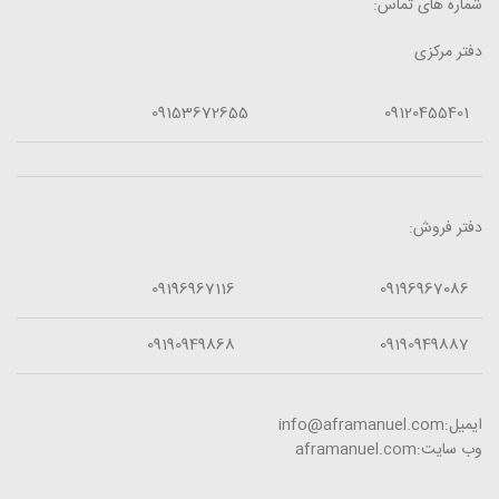
شماره های تماس:
دفتر مرکزی
09153672655
09120455401
دفتر فروش:
09196967116
09196967086
09190949868
09190949887
ایمیل:info@aframanuel.com
وب سایت:aframanuel.com