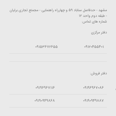
مشهد - حدفاصل سناباد ۵۹ و چهارراه راهنمایی - مجمتع تجاری برلیان
- طبقه دوم واحد ۱۲
شماره های تماس:
دفتر مرکزی
09153672655
09120455401
دفتر فروش:
09196967116
09196967086
09190949868
09190949887