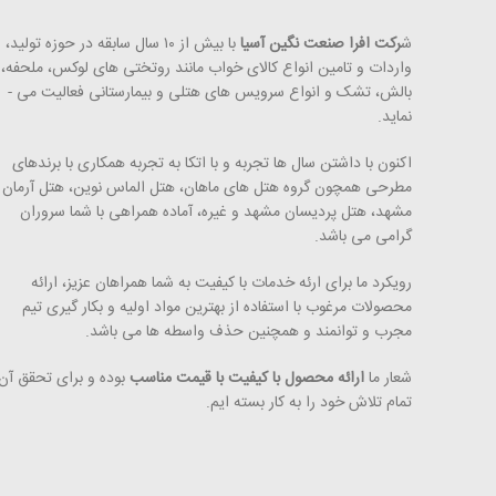
ش
رکت افرا صنعت نگین آسیا
با بیش از ۱۰ سال سابقه در حوزه تولید،
واردات و تامین انواع کالای خواب مانند روتختی­ های لوکس، ملحفه،
بالش، تشک و انواع سرویس های هتلی و بیمارستانی فعالیت می ­
نماید.
اکنون با داشتن سال ها تجربه و با اتکا به تجربه همکاری با برندهای
مطرحی همچون گروه هتل­ های ماهان، هتل الماس نوین، هتل آرمان
مشهد، هتل پردیسان مشهد و غیره، آماده همراهی با شما سروران
گرامی می ­باشد.
رویکرد ما برای ارئه خدمات با کیفیت به شما همراهان عزیز، ارائه
محصولات مرغوب با استفاده از بهترین مواد اولیه و بکار گیری تیم
مجرب و توانمند و همچنین حذف واسطه ­ها می ­­باشد.
شعار ما
ارائه محصول با کیفیت با قیمت مناسب
بوده و برای تحقق آن
تمام تلاش خود را به کار بسته ­ایم.