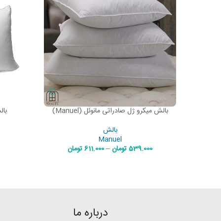
بالش میکرو ژل صادراتی مانوئل (Manuel)
بالش
AD MORE
SELECT OPTIONS
بالش
Manuel
539.000
تومان
–
611.000
تومان
درباره ما