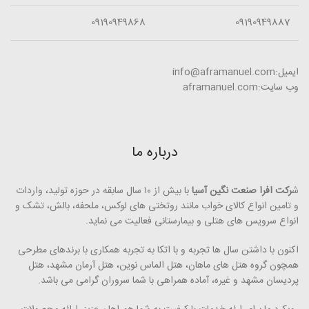
09190949868
09190949887
ایمیل:info@aframanuel.com
وب سایت:aframanuel.com
درباره ما
ش
رکت افرا صنعت نگین آسیا
با بیش از ۱۰ سال سابقه در حوزه تولید، واردات
و تامین انواع کالای خواب مانند روتختی­ های لوکس، ملحفه، بالش، تشک و
انواع سرویس های هتلی و بیمارستانی فعالیت می ­نماید.
اکنون با داشتن سال ها تجربه و با اتکا به تجربه همکاری با برندهای مطرحی
همچون گروه هتل­ های ماهان، هتل الماس نوین، هتل آرمان مشهد، هتل
پردیسان مشهد و غیره، آماده همراهی با شما سروران گرامی می ­باشد.