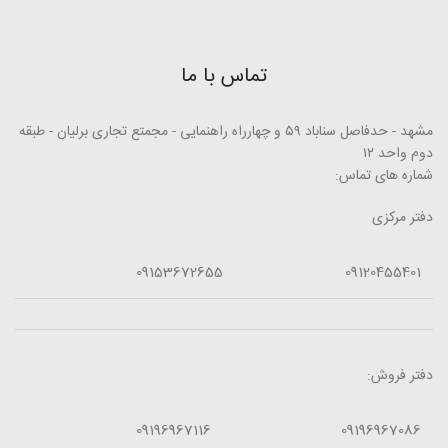
تماس با ما
مشهد - حدفاصل سناباد ۵۹ و چهارراه راهنمایی - مجمتع تجاری برلیان - طبقه
دوم واحد ۱۲
شماره های تماس:
دفتر مرکزی
09153672655
09120455401
دفتر فروش:
09196967116
09196967086