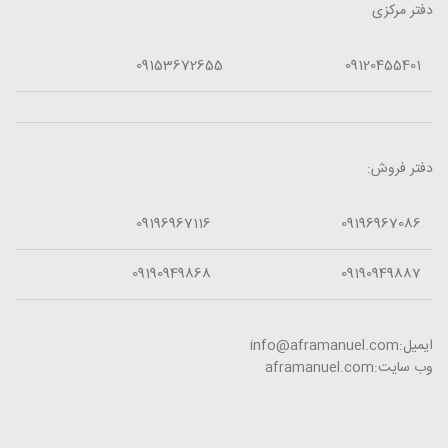
دفتر مرکزی
09153672655
09120455401
دفتر فروش:
09196967116
09196967086
09190949868
09190949887
ایمیل:info@aframanuel.com
وب سایت:aframanuel.com