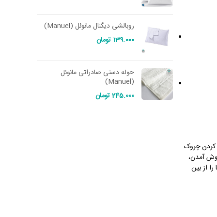
روبالشی دیگنال مانوئل (Manuel)
139.000
تومان
حوله دستی صادراتی مانوئل
(Manuel)
245.000
تومان
 کردن چروک
جوش آمدن،
ا از بین