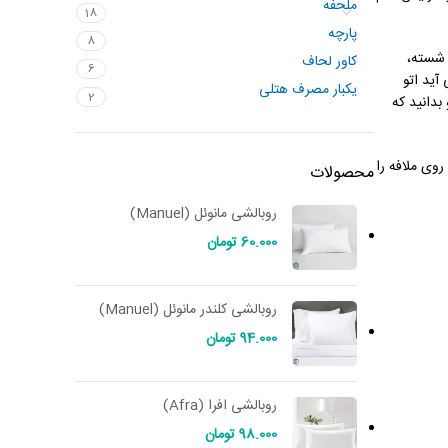
ملحفه
18
پارچه
8
 شسته،
کاور لحاف
6
آید اتو
یکبار مصرف هتلی
2
بدانید که
وی ملافه را
محصولات
روبالشی مانوئل (Manuel)
60.000
تومان
روبالشی کلندر مانوئل (Manuel)
94.000
تومان
روبالشی افرا (Afra)
98.000
تومان