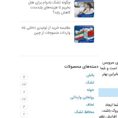
چگونه تشک بادوام برای هتل
بخریم تا هزینه‌های بلندمدت
کاهش یابد؟
مقایسه خرید از تولیدی داخلی vs
واردات منسوجات از چین
رای سرویس
دسته‌های محصولات
 است و شما
براین بهتر
بالش
4
تشک
23
حوله
8
روتختی وارداتی
27
لحاف
ا ایجاد
3
وک باشند،
محافظ تشک
2
 افزایش نظم