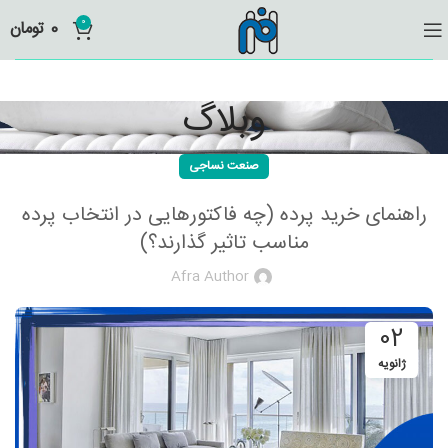
0
0
تومان
وبلاگ
صنعت نساجی
راهنمای خرید پرده (چه فاکتورهایی در انتخاب پرده
مناسب تاثیر گذارند؟)
Afra Author
02
ژانویه