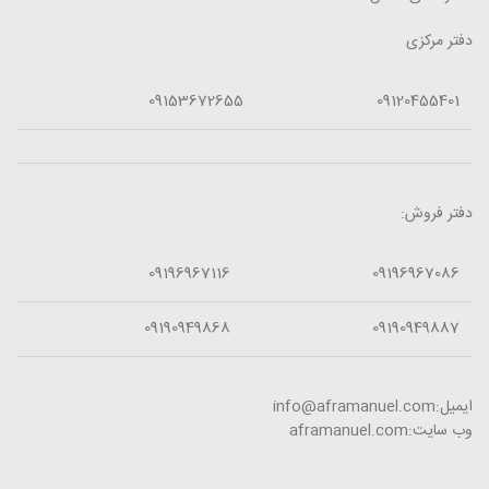
دفتر مرکزی
09153672655
09120455401
دفتر فروش:
09196967116
09196967086
09190949868
09190949887
ایمیل:info@aframanuel.com
وب سایت:aframanuel.com