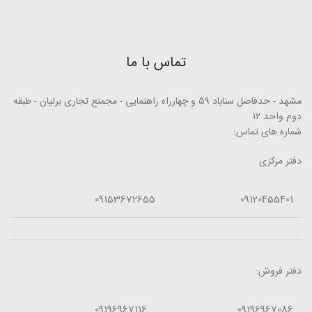
تماس با ما
مشهد - حدفاصل سناباد ۵۹ و چهارراه راهنمایی - مجمتع تجاری برلیان - طبقه
دوم واحد ۱۲
شماره های تماس:
دفتر مرکزی
09153672655
09120455401
دفتر فروش:
09196967116
09196967086