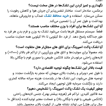
است.
نگهداری و تمیز کردن این تشک‌ها در هتل سخت نیست؟
برعکس، ساده‌تر است. ساختار تنفس‌پذیر آن جریان هوا و کاهش رطوبت را
ممکن می‌سازد. استفاده و
خرید محافظ تشک
ضدآب و جاروبرقی ماهانه،
بهداشت و طول عمر آن را تضمین می‌کند.
آیا این تشک‌ها برای افراد با وزن مختلف مناسب هستند؟
قطعاً. سیستم مستقل فنرها باعث می‌شود تشک به وزن و فرم بدن هر فرد به
طور جداگانه پاسخ دهد. از فرد ۵۰ کیلویی تا ۱۲۰ کیلویی همه حمایت مناسب
دریافت می‌کنند.
آیا تشک پاکت اسپرینگ برای اتاق های مجلل‌تر هتل متفاوت است؟
بله، معمولاً برای سوئیت‌ها و اتاق های وی‌آی‌پی از تراکم فنر بالاتر (۲۰۰۰+) و
لایه‌های راحتی مرغوب‌تر مانند لاتکس طبیعی یا مموری فوم با چگالی بالا
استفاده می‌شود.
قیمت بالاتر این تشک‌ها چگونه توجیه اقتصادی دارد؟
با طول عمر دوبرابر و رضایت بالای میهمان که منجر به بازگشت مجدد و
توصیه هتل می‌شود، این تشک ها در بلندمدت هزینه سرانه سالانه کمتری
دارند و بازگشت سرمایه قابل توجهی ایجاد می‌کنند.
چطور کیفیت یک تشک پاکت اسپرینگ را تشخیص دهیم؟
سه فاکتور کلیدی: تراکم فنر (هرچه بیشتر بهتر)، جنس لایه‌های راحتی
(لاتکس طبیعی یا فوم با چگالی بالا) و ضمانت معتبر تولیدکننده (حداقل ۱۰
سال برای هتل) می تواند نشانه هایی از کیفیت بالای محصول باشد.