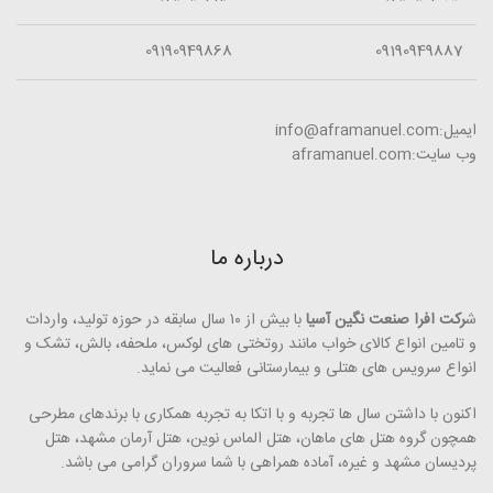
09190949868
09190949887
ایمیل:info@aframanuel.com
وب سایت:aframanuel.com
درباره ما
ش
رکت افرا صنعت نگین آسیا
با بیش از ۱۰ سال سابقه در حوزه تولید، واردات
و تامین انواع کالای خواب مانند روتختی­ های لوکس، ملحفه، بالش، تشک و
انواع سرویس های هتلی و بیمارستانی فعالیت می ­نماید.
اکنون با داشتن سال ها تجربه و با اتکا به تجربه همکاری با برندهای مطرحی
همچون گروه هتل­ های ماهان، هتل الماس نوین، هتل آرمان مشهد، هتل
پردیسان مشهد و غیره، آماده همراهی با شما سروران گرامی می ­باشد.