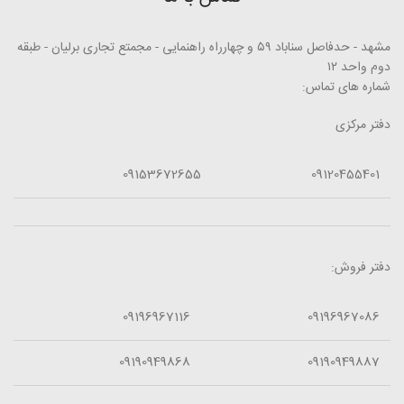
مشهد - حدفاصل سناباد ۵۹ و چهارراه راهنمایی - مجمتع تجاری برلیان - طبقه
دوم واحد ۱۲
شماره های تماس:
دفتر مرکزی
09153672655
09120455401
دفتر فروش:
09196967116
09196967086
09190949868
09190949887