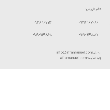
دفتر فروش:
09196967116
09196967086
09190949868
09190949887
ایمیل:info@aframanuel.com
وب سایت:aframanuel.com