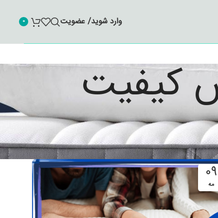
وارد شوید/ عضویت
0
ش کیفیت
09
مه