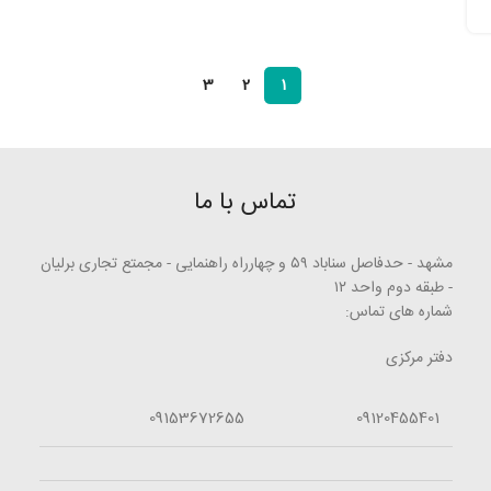
3
2
1
تماس با ما
مشهد - حدفاصل سناباد ۵۹ و چهارراه راهنمایی - مجمتع تجاری برلیان
- طبقه دوم واحد ۱۲
شماره های تماس:
دفتر مرکزی
09153672655
09120455401