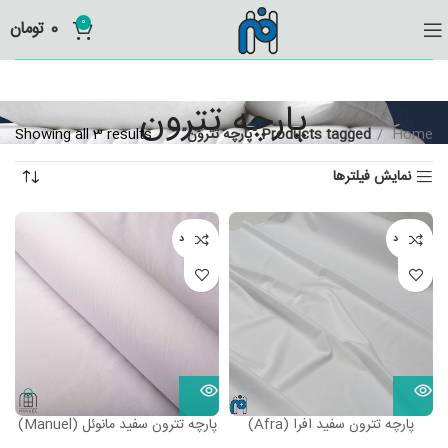
0
0
تومان
پارچه تترون
Home
Products tagged “پارچه تترون”
Showing all 3 results
نمایش فیلترها
ناموجود
ناموجود
پارچه تترون سفید افرا (Afra)
پارچه تترون سفید مانوئل (Manuel)