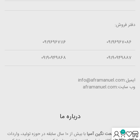
دفتر فروش:
09196967116
09196967086
09190949868
09190949887
ایمیل:info@aframanuel.com
وب سایت:aframanuel.com
درباره ما
0
ش
رکت افرا صنعت نگین آسیا
با بیش از ۱۰ سال سابقه در حوزه تولید، واردات