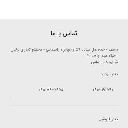
تماس با ما
مشهد - حدفاصل سناباد ۵۹ و چهارراه راهنمایی - مجمتع تجاری برلیان
- طبقه دوم واحد ۱۲
شماره های تماس:
دفتر مرکزی
09153672655
09120455401
دفتر فروش: