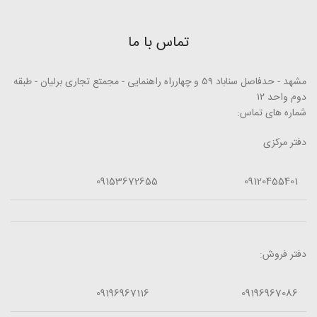
تماس با ما
مشهد - حدفاصل سناباد ۵۹ و چهارراه راهنمایی - مجمتع تجاری برلیان - طبقه
دوم واحد ۱۲
شماره های تماس:
دفتر مرکزی
09153672655
09120455401
دفتر فروش:
09196967116
09196967086