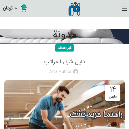
0
0
تومان
مدونة
غير مصنف
دليل شراء المراتب
Afra Author
14
مارس