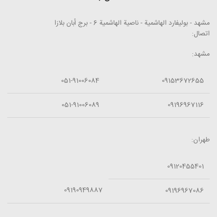
مشهد - بوليفارد الهاشمية - ناصية الهاشمية 6 - برج أبان بلازا
اتصال:
مشهد:
051-91006084
09153672655
051-91006089
09196967116
طهران:
09120455401
09190949887
09196967086