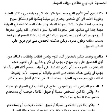
الجسدية. فيما يلي نناقش ميزاته المهمة:
متانة
: من أهم الأمور التي يجب مراعاتها عند شراء مرتبة هي متانتها العالية
وطويلة الأمد لأن كل شخص يحتاج إلى مرتبة يمكنها النوم بشكل مريح
ومناسب لعدة سنوات. تعتبر جودة المواد والرغوات المستخدمة في المرتبة
مهمة جدًا في متانتها. نظرًا للجودة العالية للمواد الخام ، فقد يكون سعرها
أعلى من مراتب أخرى وسيتعين عليك دفع المزيد. هذا السعر ليس فقط
بسبب متانته وطول عمره ، ولكن يمكنك الحصول على نوم مريح على
المدى الطويل.
مقاس
: وضعنا يتغير باستمرار أثناء النوم ونحن نتقلب ونتقلب ، لذلك من
أجل الحصول على نوم مريح ، يجب أن نكون حذرين في اختيار حجم
المرتبة. من المهم جدا أن يكون الضغط على أجزاء الجسم أثناء النوم لأنه لا
يجب أن يكون هناك ضغط على الظهر والرقبة أو يسبب الألم. ونتيجة
لذلك ، فإن حجمه مهم للغاية ، وسنساعدك في اختيار أفضل حجم أدناه:
الحجم القياسي للسرير الفردي المتاح في الغالب في السوق هو 200 ×
90. ولكن إذا كان الشخص سمينًا أو طويل القامة ، فيجب أن يستخدم
مقاس 200 × 100 و 200 × 120.
ولكن إذا كان الشخص سمينًا أو طويل القامة ، فيجب أن يستخدم
مقاس 200 × 100 و 200 × 120. يتم استخدام 200 × 140 للأسرة