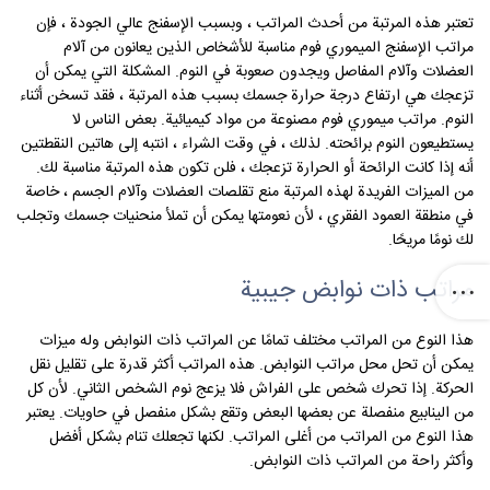
تعتبر هذه المرتبة من أحدث المراتب ، وبسبب الإسفنج عالي الجودة ، فإن
مراتب الإسفنج الميموري فوم مناسبة للأشخاص الذين يعانون من آلام
العضلات وآلام المفاصل ويجدون صعوبة في النوم. المشكلة التي يمكن أن
تزعجك هي ارتفاع درجة حرارة جسمك بسبب هذه المرتبة ، فقد تسخن أثناء
النوم. مراتب ميموري فوم مصنوعة من مواد كيميائية. بعض الناس لا
يستطيعون النوم برائحته. لذلك ، في وقت الشراء ، انتبه إلى هاتين النقطتين
أنه إذا كانت الرائحة أو الحرارة تزعجك ، فلن تكون هذه المرتبة مناسبة لك.
من الميزات الفريدة لهذه المرتبة منع تقلصات العضلات وآلام الجسم ، خاصة
في منطقة العمود الفقري ، لأن نعومتها يمكن أن تملأ منحنيات جسمك وتجلب
لك نومًا مريحًا.
مراتب ذات نوابض جيبية
هذا النوع من المراتب مختلف تمامًا عن المراتب ذات النوابض وله ميزات
يمكن أن تحل محل مراتب النوابض. هذه المراتب أكثر قدرة على تقليل نقل
الحركة. إذا تحرك شخص على الفراش فلا يزعج نوم الشخص الثاني. لأن كل
من الينابيع منفصلة عن بعضها البعض وتقع بشكل منفصل في حاويات. يعتبر
هذا النوع من المراتب من أغلى المراتب. لكنها تجعلك تنام بشكل أفضل
وأكثر راحة من المراتب ذات النوابض.