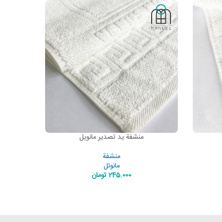
منشفة يد تصدير مانويل
ADD TO CART
منشفة
مانوئل
245.000
تومان