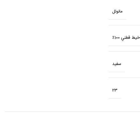
مانوئل
خيط قطني 100٪
سفید
23