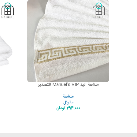
منشفة اليد Manuel’s VIP للتصدير
 TO CART
ADD TO CART
منشفة
مانوئل
294.000
تومان