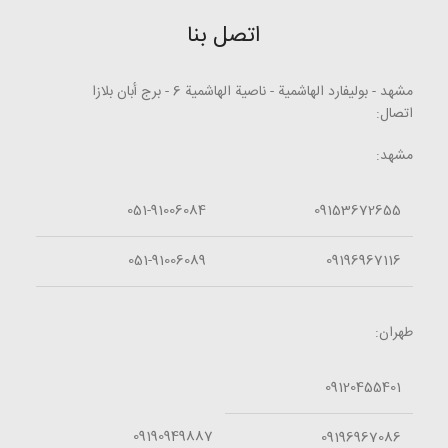
اتصل بنا
مشهد - بوليفارد الهاشمية - ناصية الهاشمية 6 - برج أبان بلازا
اتصال:
مشهد:
051-91006084
09153672655
051-91006089
09196967116
طهران:
09120455401
09190949887
09196967086