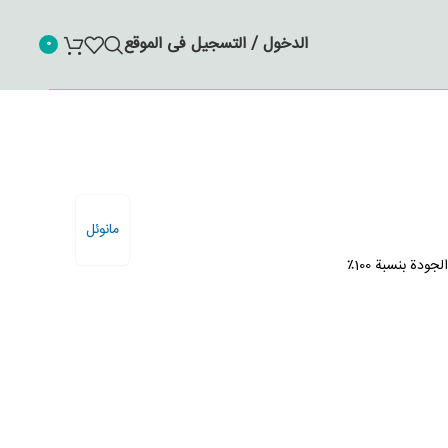
الدخول / التسجيل فى الموقع
0
مانوئل
دة بنسبة 100٪