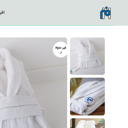
افرا
غير متوف
ر