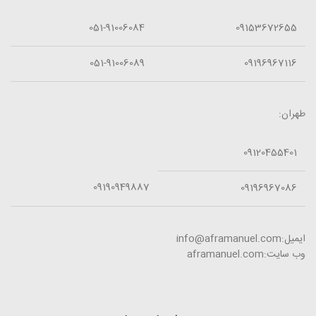
051-91006084
09153672655
051-91006089
09196967116
طهران:
09120455401
09190949887
09196967086
ایمیل:info@aframanuel.com
وب سایت:aframanuel.com