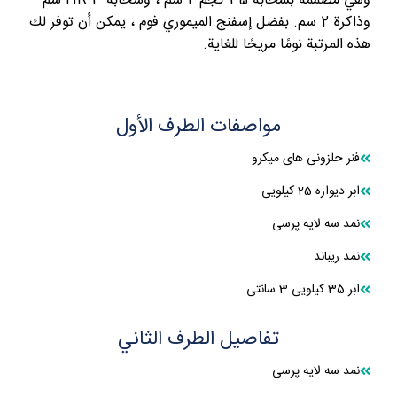
وهي مصممة بسحابة 35 كجم 2 سم ، وسحابة HR 3 سم
وذاكرة 2 سم. بفضل إسفنج الميموري فوم ، يمكن أن توفر لك
هذه المرتبة نومًا مريحًا للغاية.
مواصفات الطرف الأول
فنر حلزونی های میکرو
ابر دیواره 25 کیلویی
نمد سه لایه پرسی
نمد ریباند
ابر 35 کیلویی 3 سانتی
تفاصيل الطرف الثاني
نمد سه لایه پرسی