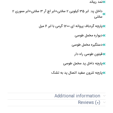
نمد ریباند
داخل پد: ابر 35 کیلویی 2 سانتی+ابر اچ آر 3 سانتی+ابر مموری 2
سانتی
پارچه گردباف پروانه ای 1200 گرمی با ابر 6 میل
دیواره مخمل طوسی
دستگیره مخمل طوسی
قیتون طوسی راه دار
پارچه داخل پد مخمل طوسی
پارچه تترون سفید اتصال پد به تشک
Additional information
Reviews (0)