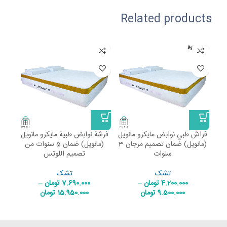
Related products
غير متوف
غير 
ر
ر
فراش طبي نوابض مايكرو مانويل
فرشة نوابض طبية مايكرو مانويل
مرت
(مانويل) ضمان تصميم مرجان 3
(مانويل) ضمان 5 سنوات من
سنوات
تصميم اللوتس
إلى تصم
تشک
تشک
4.200.000
تومان
–
7.690.000
تومان
–
9.500.000
تومان
15.950.000
تومان