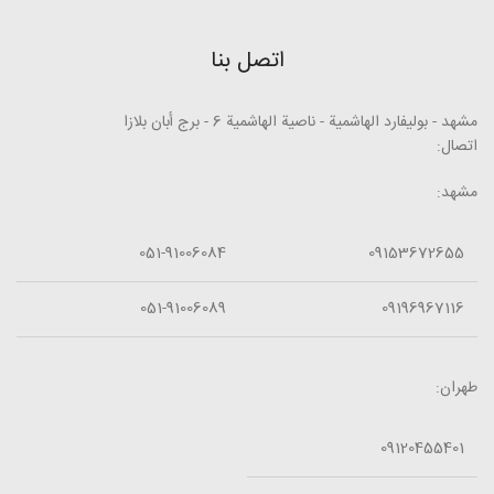
اتصل بنا
مشهد - بوليفارد الهاشمية - ناصية الهاشمية 6 - برج أبان بلازا
اتصال:
مشهد:
051-91006084
09153672655
051-91006089
09196967116
طهران:
09120455401