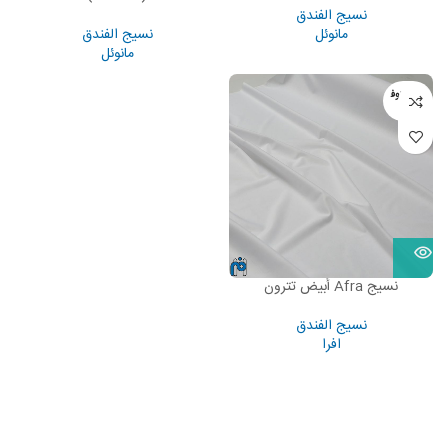
نسيج الفندق
مانوئل
نسيج الفندق
مانوئل
غير متوف
ر
نسيج Afra أبيض تترون
نسيج الفندق
افرا