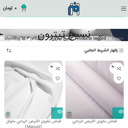
0
0
تومان
نسيج تيترون
Home
Products tagged “نسيج تيترون”
Showing all 3 results
إظهار الشريط الجانبي
غير متوف
غير متوف
ر
ر
قماش مانويل الأبيض الرباعي
قماش مانويل الأبيض الرباعي مانوئل
(Manuel)