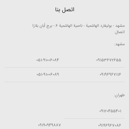
اتصل بنا
مشهد - بوليفارد الهاشمية - ناصية الهاشمية 6 - برج أبان بلازا
اتصال:
مشهد:
051-91006084
09153672655
051-91006089
09196967116
طهران:
09120455401
09190949887
09196967086