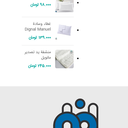
98.000
تومان
غطاء وسادة
Dignal Manuel
139.000
تومان
منشفة يد تصدير
مانويل
245.000
تومان