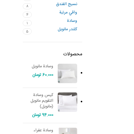
نسيج الفندق
8
واقي مرتبة
4
وسادة
1
کلندر مانويل
5
محصولات
وسادة مانويل
60.000
تومان
كيس وسادة
التقويم مانويل
(مانويل)
94.000
تومان
وسادة عفراء