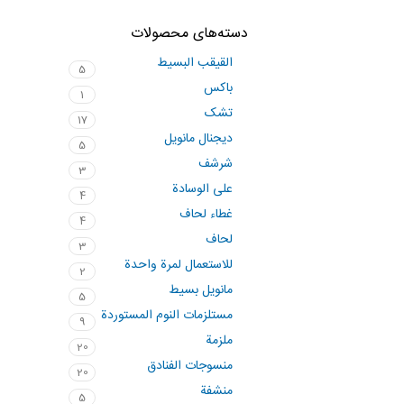
دسته‌های محصولات
القيقب البسيط
5
باکس
1
تشک
17
ديجنال مانويل
5
شرشف
3
على الوسادة
4
غطاء لحاف
4
لحاف
3
للاستعمال لمرة واحدة
2
مانويل بسيط
5
مستلزمات النوم المستوردة
9
ملزمة
20
منسوجات الفنادق
20
منشفة
5